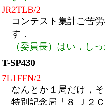
JR2TLB/2
コンテスト集計ご苦労
す．
（委員長）はい，しっ
T-SP430
7L1FFN/2
なんとか１局だけ，そ
特別記念局「８ Ｊ２